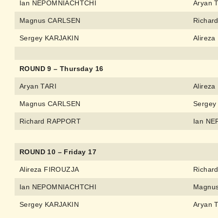
Ian NEPOMNIACHTCHI
Aryan 
Magnus CARLSEN
Richar
Sergey KARJAKIN
Alirez
ROUND 9 – Thursday 16
Aryan TARI
Alirez
Magnus CARLSEN
Sergey
Richard RAPPORT
Ian N
ROUND 10 – Friday 17
Alireza FIROUZJA
Richar
Ian NEPOMNIACHTCHI
Magnu
Sergey KARJAKIN
Aryan 