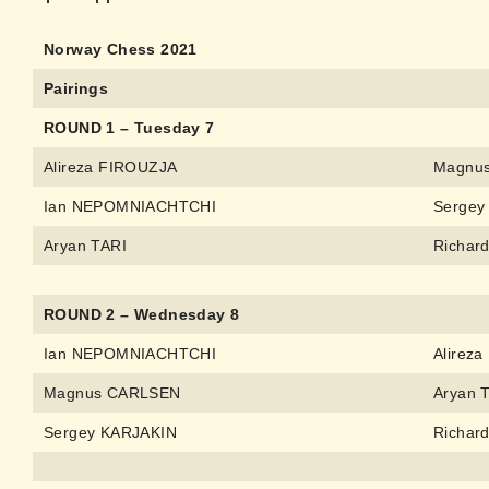
Norway Chess 2021
Pairings
ROUND 1 – Tuesday 7
Alireza FIROUZJA
Magnu
Ian NEPOMNIACHTCHI
Sergey
Aryan TARI
Richar
ROUND 2 – Wednesday 8
Ian NEPOMNIACHTCHI
Alirez
Magnus CARLSEN
Aryan 
Sergey KARJAKIN
Richar