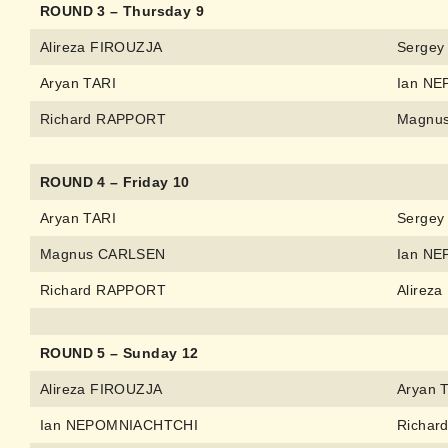
ROUND 3 – Thursday 9
Alireza FIROUZJA
Sergey
Aryan TARI
Ian N
Richard RAPPORT
Magnu
ROUND 4 – Friday 10
Aryan TARI
Sergey
Magnus CARLSEN
Ian N
Richard RAPPORT
Alirez
ROUND 5 – Sunday 12
Alireza FIROUZJA
Aryan 
Ian NEPOMNIACHTCHI
Richar