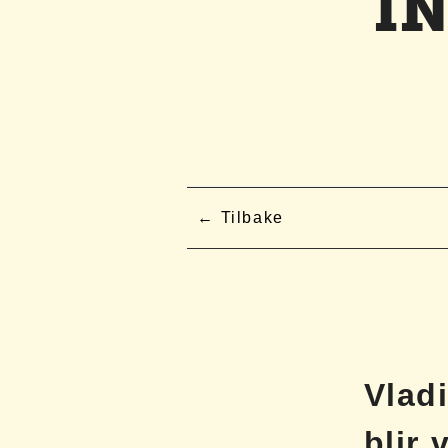
I
Tilbake
Vlad
blir 