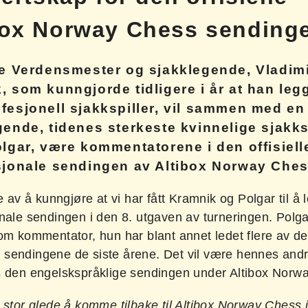
box Norway Chess sending
re Verdensmester og sjakklegende, Vladim
, som kunngjorde tidligere i år at han leg
fesjonell sjakkspiller, vil sammen med e
gende, tidenes sterkeste kvinnelige sjakks
olgar, være kommentatorene i den offisiell
sjonale sendingen av Altibox Norway Ches
te av å kunngjøre at vi har fått Kramnik og Polgar til å
onale sendingen i den 8. utgaven av turneringen. Polg
om kommentator, hun har blant annet ledet flere av de 
sendingene de siste årene. Det vil være hennes andr
s den engelskspråklige sendingen under Altibox Norw
 stor glede å komme tilbake til Altibox Norway Chess 