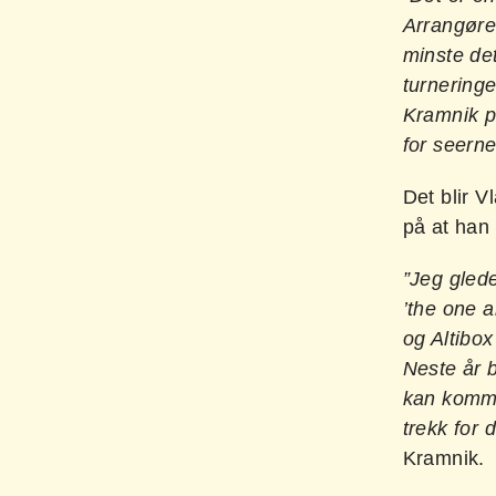
Arrangøren
minste de
turnering
Kramnik p
for seern
Det blir V
på at han 
”Jeg gled
’the one a
og Altibox
Neste år b
kan komme
trekk for 
Kramnik.