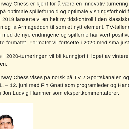
orway Chess er kjent for å være en innovativ turnerin
på optimale spilleforhold og optimale visningsforhold 
 I 2019 lanserte vi en helt ny tidskontroll i den klassisk
n og la Armageddon til som et nytt element. TV-tallen
 med de nye endringene og spillerne har vært positive 
ette formatet. Formatet vil fortsette i 2020 med små jus
 i 2020-turneringen vil bli kunngjort i løpet av vinter
ren.
orway Chess vises på norsk på TV 2 Sportskanalen o
1. – 12. juni med Fin Gnatt som programleder og Han
g Jon Ludvig Hammer som ekspertkommentatorer.