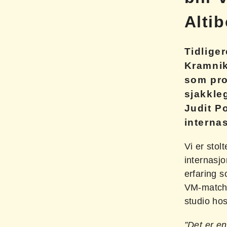
Alti
Tidlige
Kramnik
som pro
sjakkle
Judit P
interna
Vi er stol
internasj
erfaring s
VM-match 
studio ho
”Det er en