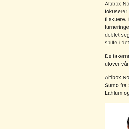
Altibox N
fokuserer 
tilskuere.
turneringe
doblet seg
spille i d
Deltakerne
utover vå
Altibox N
Sumo fra 
Lahlum o