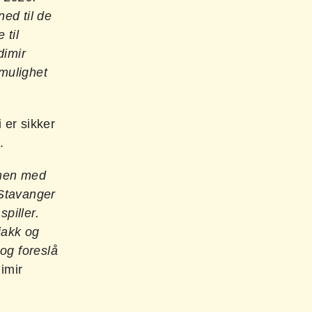
ned til de
 til
dimir
 mulighet
 er sikker
.
mmen med
 Stavanger
piller.
jakk og
og foreslå
imir