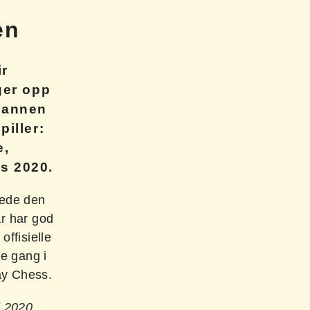
en
ir
ger opp
n annen
piller:
e,
s 2020.
 lede den
ar har god
offisielle
e gang i
ay Chess.
i 2020.