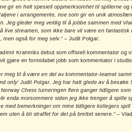
e gir en helt spesiell oppmerksomhet til spillerne og 
taljene i arrangemente, noe som gir en unik atmosfære
en. Jeg gleder meg veldig til å jobbe sammen med Vla
å live streamen, som ikke bare vil være en fantastisk
e, men også for meg selv.”
– Judit Polgar.
ladimir Kramniks debut som offisiell kommentator og vi
vil gjøre en formidabel jobb som kommentator i studio
er meg til å være en del av kommentator-teamet sa
nd only’ Judit Polgar. Jeg har hatt glede av å besøke
 Norway Chess turneringen flere ganger tidligere som s
lir enda morsommere siden jeg ikke trenger å spille s
 med bemerkninger om mine tidligere kollegers spill 
dem uten å bli straffet for det på brettet senere.”
– Vlad