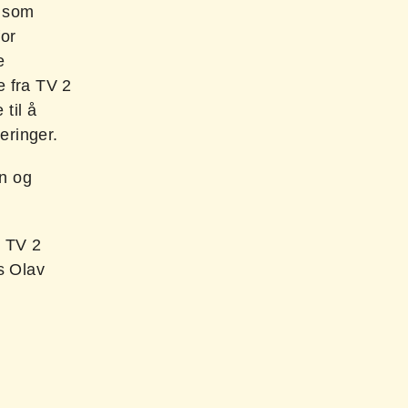
g som
for
e
e fra TV 2
til å
teringer.
en og
g TV 2
s Olav