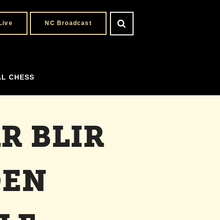
Live
NC Broadcast
AL CHESS
R BLIR
DEN