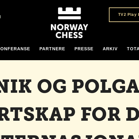
TV2 Play 
H
KONFERANSE
PARTNERE
PRESSE
ARKIV
TOT
IK OG POLGA
RTSKAP FOR 