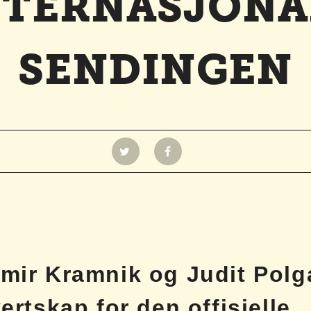
NTERNASJONA
SENDINGEN
imir Kramnik og Judit Polg
vertskap for den offisielle