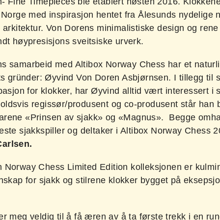
- Fine Timepieces ble etablert høsten 2016. Klokkene
i Norge med inspirasjon hentet fra Ålesunds nydelige 
 arkitektur. Von Dorens minimalistiske design og rene l
dt høypresisjons sveitsiske urverk.
s samarbeid med Altibox Norway Chess har et naturli
ts gründer: Øyvind Von Doren Asbjørnsen. I tillegg til s
pasjon for klokker, har Øyvind alltid vært interessert i 
ldsvis regissør/produsent og co-produsent står han 
arene «Prinsen av sjakk» og «Magnus». Begge omha
este sjakkspiller og deltaker i Altibox Norway Chess 2
arlsen.
 Norway Chess Limited Edition kolleksjonen er kulmi
nskap for sjakk og stilrene klokker bygget på eksepsjo
r meg veldig til å få æren av å ta første trekk i en ru