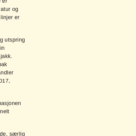
 er
natur og
injer er
g utspring
in
sjakk.
bak
ndler
017,
nasjonen
nelt
nde, særlig