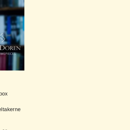
ibox
eltakerne