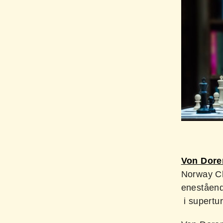
Von Dore
Norway Ch
eneståend
i supertur