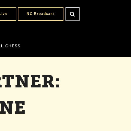
Live
NC Broadcast
AL CHESS
RTNER:
INE