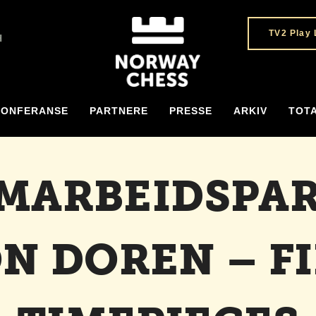
TV2 Play 
H
KONFERANSE
PARTNERE
PRESSE
ARKIV
TOT
MARBEIDSPA
N DOREN – F