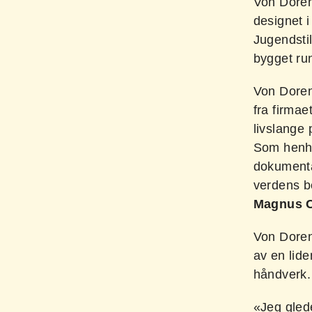
Von Doren
designet 
Jugendstil
bygget run
Von Doren
fra firmae
livslange 
Som henho
dokument
verdens b
Magnus C
Von Doren
av en lide
håndverk.
«Jeg glede