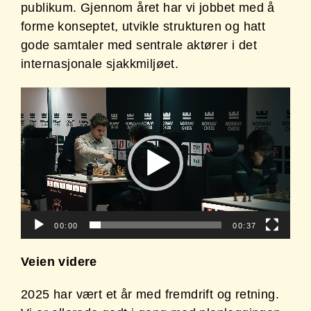
publikum. Gjennom året har vi jobbet med å
forme konseptet, utvikle strukturen og hatt
gode samtaler med sentrale aktører i det
internasjonale sjakkmiljøet.
V
i
d
e
o
a
v
s
00:00
00:37
p
i
Veien videre
l
l
2025 har vært et år med fremdrift og retning.
e