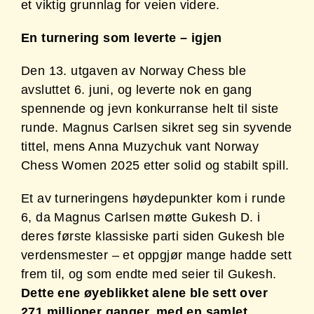
et viktig grunnlag for veien videre.
En turnering som leverte – igjen
Den 13. utgaven av Norway Chess ble
avsluttet 6. juni, og leverte nok en gang
spennende og jevn konkurranse helt til siste
runde. Magnus Carlsen sikret seg sin syvende
tittel, mens Anna Muzychuk vant Norway
Chess Women 2025 etter solid og stabilt spill.
Et av turneringens høydepunkter kom i runde
6, da Magnus Carlsen møtte Gukesh D. i
deres første klassiske parti siden Gukesh ble
verdensmester – et oppgjør mange hadde sett
frem til, og som endte med seier til Gukesh.
Dette ene øyeblikket alene ble sett over
271 millioner ganger, med en samlet