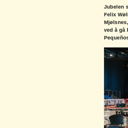
Jubelen s
Felix Wø
Mjølsnes,
ved å gå 
Pequeños 