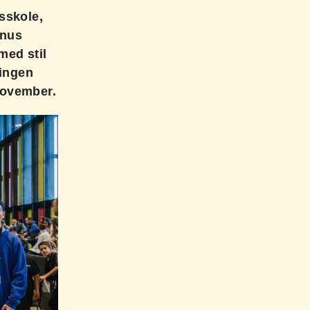
sskole,
gnus
med stil
ringen
november.