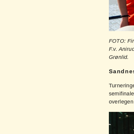
FOTO: Fir
F.v. Anir
Grønlid.
Sandne
Turneringe
semifinale
overlegen 