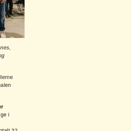
snes,
og
llerne
nalen
.
er
ge i
otalt 32