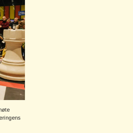
møte
neringens