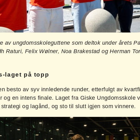
e av ungdomsskoleguttene som deltok under årets Pa
udh Raturi, Felix Wølner, Noa Brakestad og Herman To
s
-laget på topp
n besto av syv innledende runder, etterfulgt av kvartfi
r og en intens finale. Laget fra Giske Ungdomsskole v
strategi og lagånd, og sto til slutt igjen som vinnere.