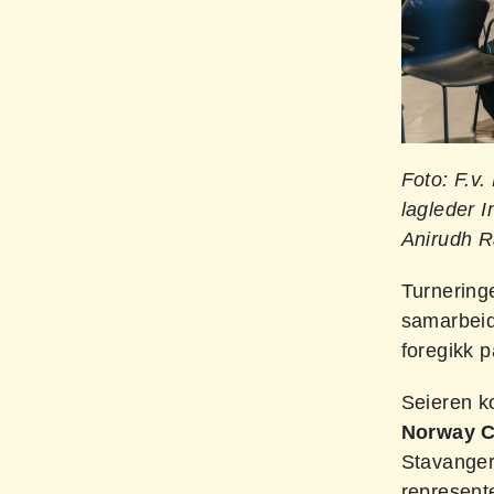
Foto: F.v
lagleder 
Anirudh Ra
Turneringe
samarbeide
foregikk p
Seieren ko
Norway C
Stavanger
represent