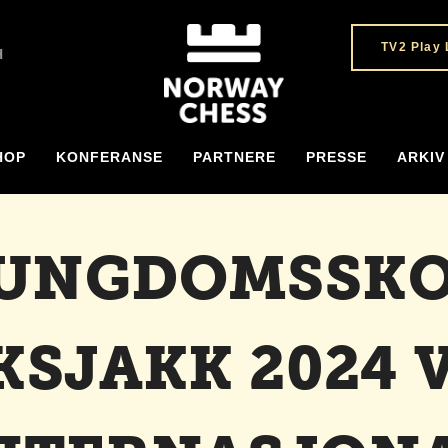
TV2 Play 
H
HOP
KONFERANSE
PARTNERE
PRESSE
ARKIV
 UNGDOMSSKO
KSJAKK 2024 