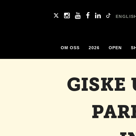
ENGLIS
OM OSS
2026
OPEN
S
GISKE
PAR