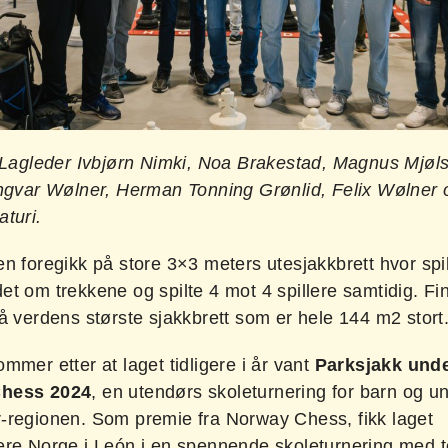
. Lagleder Ivbjørn Nimki, Noa Brakestad, Magnus Mjøl
Ingvar Wølner, Herman Tonning Grønlid, Felix Wølner 
turi.
n foregikk på store 3×3 meters utesjakkbrett hvor spi
t om trekkene og spilte 4 mot 4 spillere samtidig. Fi
å verdens største sjakkbrett som er hele 144 m2 stort
mmer etter at laget tidligere i år vant
Parksjakk und
hess 2024
, en utendørs skoleturnering
for barn og un
-regionen. Som premie fra Norway Chess, fikk laget
ere Norge i León i en spennende skoleturnering med t