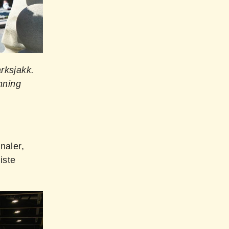
rksjakk.
nning
naler,
iste