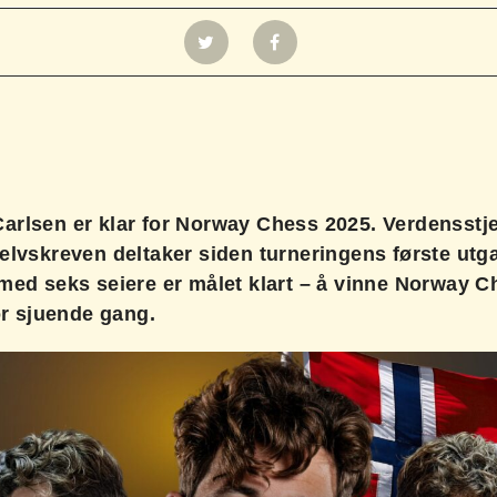
arlsen er klar for Norway Chess 2025. Verdensstj
elvskreven deltaker siden turneringens første utga
med seks seiere er målet klart – å vinne Norway C
for sjuende gang.