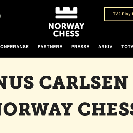
TV2 Play 
H
KONFERANSE
PARTNERE
PRESSE
ARKIV
TOT
US CARLSEN
NORWAY CHESS