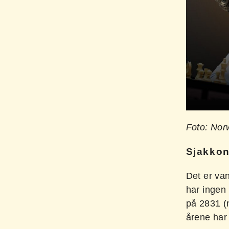
Foto: Nor
Sjakko
Det er va
har ingen
på 2831 (
årene har