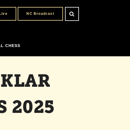
Live
NC Broadcast
AL CHESS
 KLAR
 2025