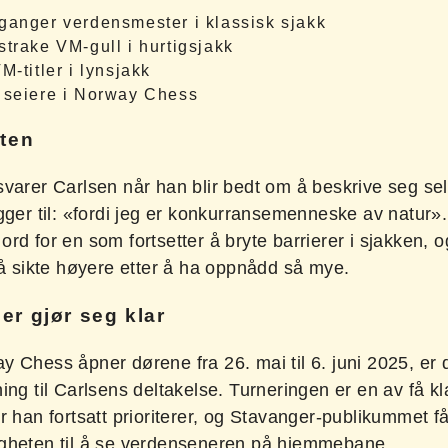
ganger verdensmester i klassisk sjakk
trake VM-gull i hurtigsjakk
M-titler i lynsjakk
 seiere i Norway Chess
ften
svarer Carlsen når han blir bedt om å beskrive seg se
gger til: «fordi jeg er konkurransemenneske av natur».
rd for en som fortsetter å bryte barrierer i sjakken, 
 å sikte høyere etter å ha oppnådd så mye.
er gjør seg klar
 Chess åpner dørene fra 26. mai til 6. juni 2025, er d
ing til Carlsens deltakelse. Turneringen er en av få k
r han fortsatt prioriterer, og Stavanger-publikummet f
gheten til å se verdenseneren på hjemmebane.