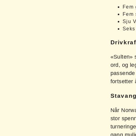
Fem 
Fem s
Sju V
Seks
Drivkra
«Sulten» 
ord, og le
passende o
fortsetter
Stavang
Når Norway
stor spenn
turneringe
gang muli