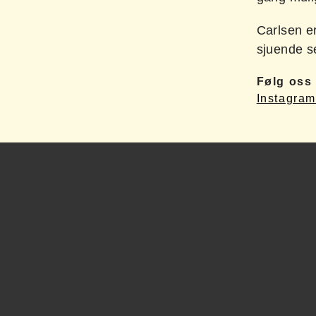
Carlsen er
sjuende s
Følg oss 
Instagra