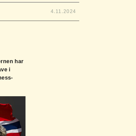
4.11.2024
ernen har
ve i
hess-