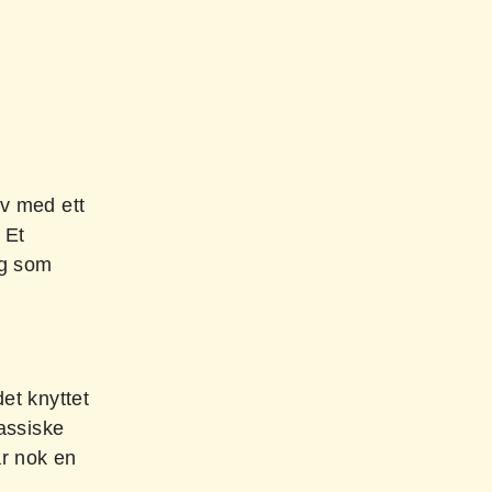
lv med ett
 Et
og som
et knyttet
lassiske
år nok en