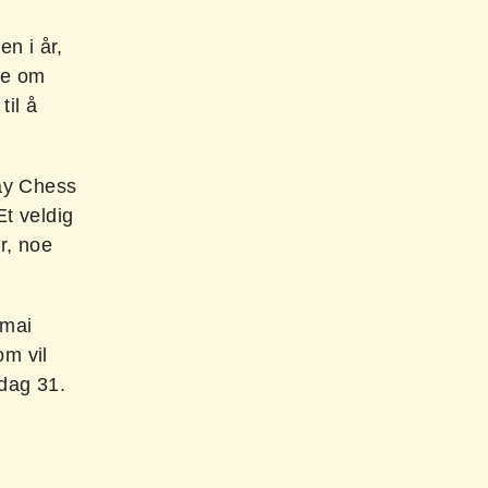
en i år,
ike om
til å
way Chess
Et veldig
ør, noe
 mai
om vil
sdag 31.