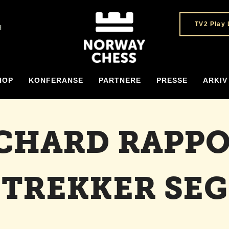
TV2 Play 
H
HOP
KONFERANSE
PARTNERE
PRESSE
ARKIV
CHARD RAPP
TREKKER SEG