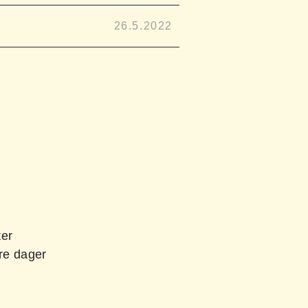
26.5.2022
ter
re dager