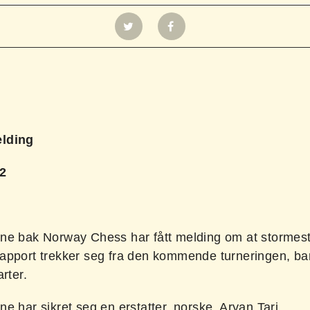
lding
22
ne bak Norway Chess har fått melding om at stormes
apport trekker seg fra den kommende turneringen, ba
arter.
e har sikret seg en erstatter, norske, Aryan Tari.