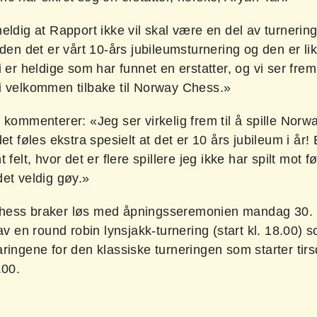
eldig at Rapport ikke vil skal være en del av turnering
iden det er vårt 10-års jubileumsturnering og den er l
i er heldige som har funnet en erstatter, og vi ser frem 
i velkommen tilbake til Norway Chess.»
 kommenterer: «Jeg ser virkelig frem til å spille Nor
det føles ekstra spesielt at det er 10 års jubileum i år! 
 felt, hvor det er flere spillere jeg ikke har spilt mot f
det veldig gøy.»
ess braker løs med åpningsseremonien mandag 30.
 av en round robin lynsjakk-turnering (start kl. 18.00) s
ringene for den klassiske turneringen som starter tir
.00.