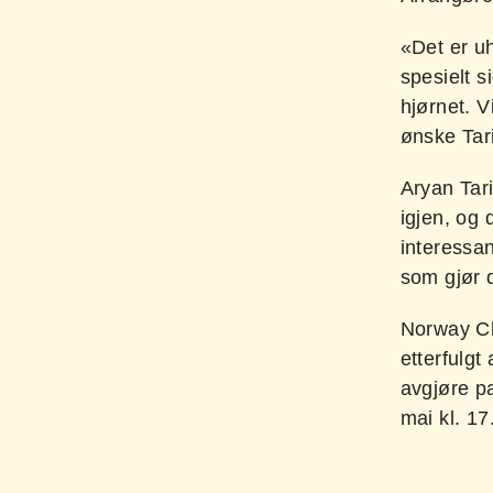
«Det er uh
spesielt s
hjørnet. V
ønske Tar
Aryan Tari
igjen, og 
interessant
som gjør 
Norway Ch
etterfulgt
avgjøre pa
mai kl. 17