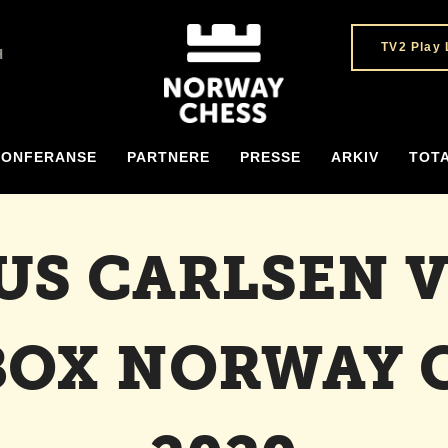
TV2 Play 
H
KONFERANSE
PARTNERE
PRESSE
ARKIV
TOT
S CARLSEN 
BOX NORWAY 