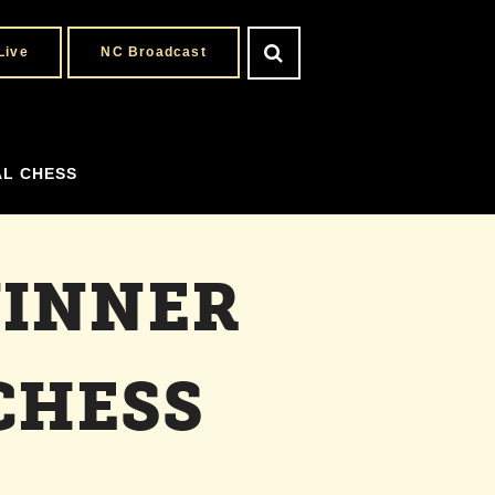
Live
NC Broadcast
AL CHESS
VINNER
CHESS