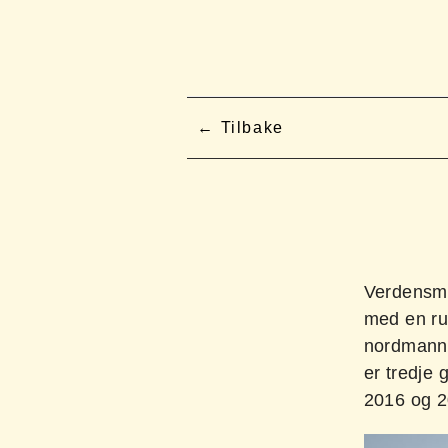
Tilbake
Verdensme
med en run
nordmannen
er tredje 
2016 og 2